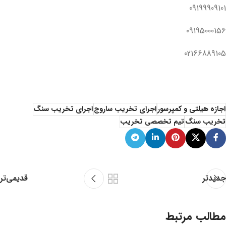
09199909101
09195000156
02166889105
اجازه هیلتی و کمپرسور
اجرای تخریب ساروج
اجرای تخریب سنگ
تخریب سنگ
تیم تخصصی تخریب
جدیدتر
قدیمی‌تر
مطالب مرتبط