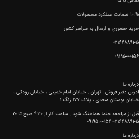
تماس با ما
100% ضمانت عملکرد محصولات
خرید حضوری و ارسال به سراسر کشور
02166889105
09195000156
درباره ما
ادرس دفتر فروش : تهران . خیابان امام خمینی ، خیابان رودکی ،
خیابان بوستان سعدی ، پلاک ۱۷۷ زنگ ۱
قبل از مراجعه حتما هماهنگ شود . ساعت کار از 9:30 صبح تا 20
02166889105-09195000156
درباره ما