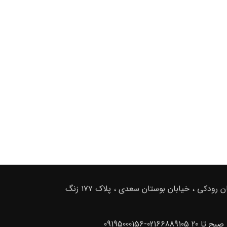
ادرس دفتر فروش : تهران . خیابان امام خمینی ، خیابان رودکی ، خیابان بوستان سعدی ، پلاک ۱۷۷ زنگ