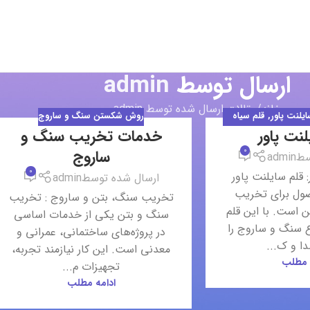
ارسال توسط
admin
خانه
مقالات ارسال شده توسط admin
ایلنت پاور
,
قلم سیاه
روش شکستن سنگ و ساروج
لنت پاور
خدمات تخریب سنگ و
جاری
08
0
ساروج
شهریور
سط
admin
0
 قلم سایلنت پاور
ارسال شده توسط
admin
ول برای تخریب
تخریب سنگ، بتن و ساروج : تخریب
 است. با این قلم
سنگ و بتن یکی از خدمات اساسی
ع سنگ و ساروج را
در پروژه‌های ساختمانی، عمرانی و
ا و ک...
معدنی است. این کار نیازمند تجربه،
 مطلب
تجهیزات م...
ادامه مطلب