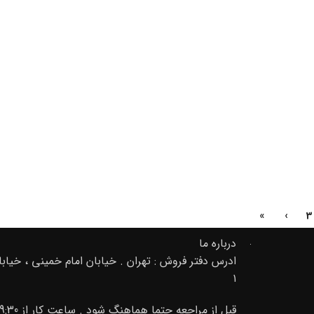
»
›
3
درباره ما
۱
قبل از مراجعه حتما هماهنگ شود . ساعت کار از 9:30 صبح تا 20 02166889105-09195000156