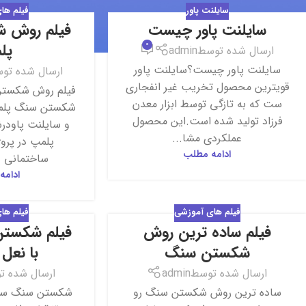
سایلنت پاور
فیلم ها
سایلنت پاور چیست
فیلم روش 
30
17
0
پل
تیر
فروردین
ارسال شده توسط
admin
سایلنت پاور چیست؟سایلنت پاور
ارسال شده تو
قویترین محصول تخریب غیر انفجاری
فیلم روش شکست
ست که به تازگی توسط ابزار معدن
شکستن سنگ پلمپ
فرزاد تولید شده است.این محصول
و سایلنت پاود
عملکردی مشا...
پلمپ در پروژ
ادامه مطلب
ساختمانی و 
ادامه
فیلم های آموزشی
فیلم ها
فیلم ساده ترین روش
فیلم شکست
20
24
شکستن سنگ
با نعل
فروردین
فروردین
ارسال شده توسط
admin
ارسال شده ت
ساده ترین روش شکستن سنگ رو
شکستن سنگ سریع