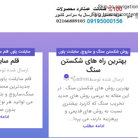
Skip to navigation
Skip to main content
منو
روش شکستن سنگ و ساروج
,
سایلنت پاور
,
سایلنت پاور
,
قلم س
بهترین راه های شکستن
قلم سای
قلم سایلنت پاور
,
قلم سیاه انفجاری
انف
25
11
سنگ
بهمن
آبان
ارسال شده تو
0
قلم سایلنت پاور:
ارسال شده توسط
admin
جدیدترین محص
بهترین روش های شکستن سنگ : در
سنگ،ساروج و بتن
این مقاله به بررسی روش های جدید
می توانید هر نو
تخریب سنگ که کاربرد بیشتری
بدون صد
نسبت به روش های قدیمی و
ادامه
پرهزینه دارند، می پردا...
ادامه مطلب