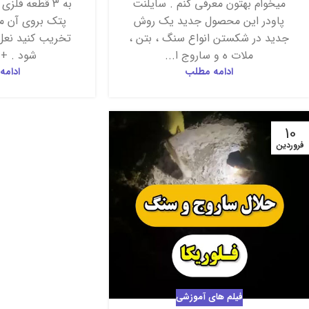
میخوام بهتون معرفی کنم . سایلنت
به ۳ قطعه فلز
پاودر این محصول جدید یک روش
پتک بروی آن می
جدید در شکستن انواع سنگ ، بتن ،
تخریب کنید نعل
ملات ه و ساروج ا...
شود . + 
ادامه مطلب
ادامه
10
فروردین
فیلم های آموزشی