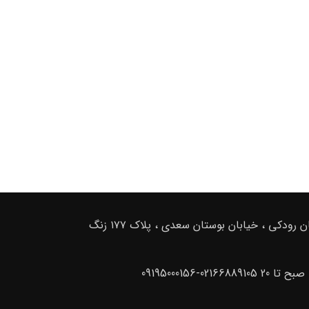
ادرس دفتر فروش : تهران . خیابان امام خمینی ، خیابان رودکی ، خیابان بوستان سعدی ، پلاک ۱۷۷ زنگ