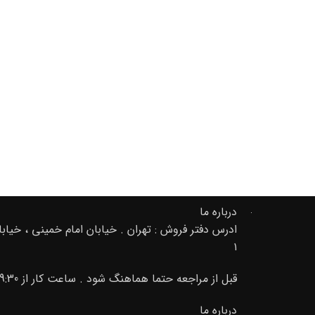
درباره ما
۱
قبل از مراجعه حتما هماهنگ شود . ساعت کار از 9:30 صبح تا 20 02166889105-09195000156
درباره ما