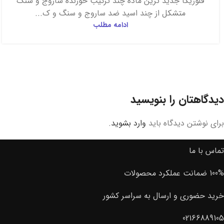
فلوریکا جدید ترین ماده چند ترکیب خورنده ساروج و سنگ
متشکل از چند اسید ضد ساروج و سنگ و ک...
ادامه مطلب
دیدگاهتان را بنویسید
برای نوشتن دیدگاه باید
وارد بشوید
.
تماس با ما
100% ضمانت عملکرد محصولات
خرید حضوری و ارسال به سراسر کشور
02166889105