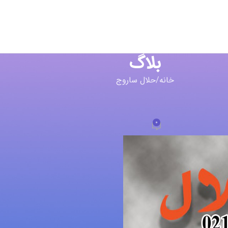
بلاگ
خانه
حلال ساروج
 ساروج
 سنگ
0
a
در شهریور 9, 1399