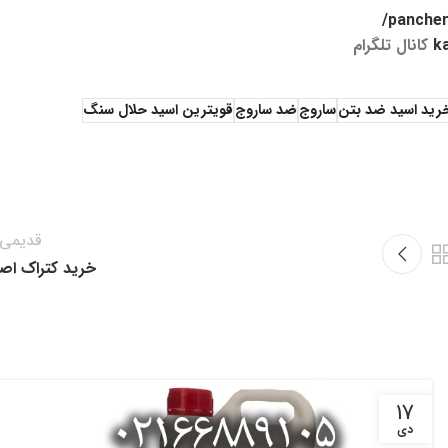
pancher.
k
کانال تلگرام
رید اسید ضد بتن
ساروج
ضد ساروج
قویترین اسید حلال سنگ
قدیمی‌ت
خرید کتراک اص
17
دی