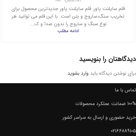
admin
قلم سایلنت پاور: قلم سایلنت پاور جدیدترین محصول برای
تخریب سنگ،ساروج و بتن است. با این قلم می توانید هر
نوع سنگ و ساروج را بدون صدا و ک...
ادامه مطلب
دیدگاهتان را بنویسید
برای نوشتن دیدگاه باید
وارد بشوید
.
تماس با ما
100% ضمانت عملکرد محصولات
خرید حضوری و ارسال به سراسر کشور
02166889105