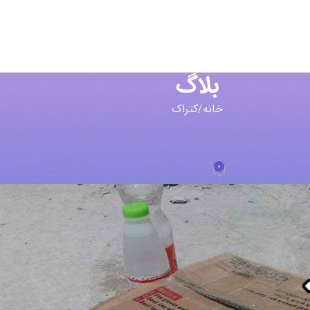
بلاگ
خانه
کتراک
راک
عمل نکردن کتراک
0
ad
در تیر 29, 1398