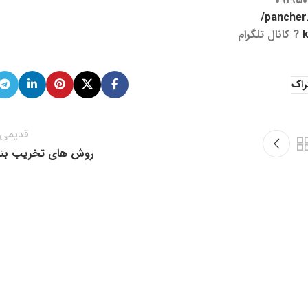
۰۹۱۹۵۰
pancher.i
? کانال تلگرام
راک
قدیمی‌ت
روش های تخریب بت