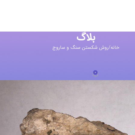
بلاگ
خانه
روش شکستن سنگ و ساروج
سنگ و ساروج
با ساروج
0
ad
در مهر 12, 1398