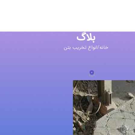
بلاگ
خانه
انواع تخریب بتن
خریب بتن
ده بتن یا همان کتراک
0
a
در شهریور 16, 1399