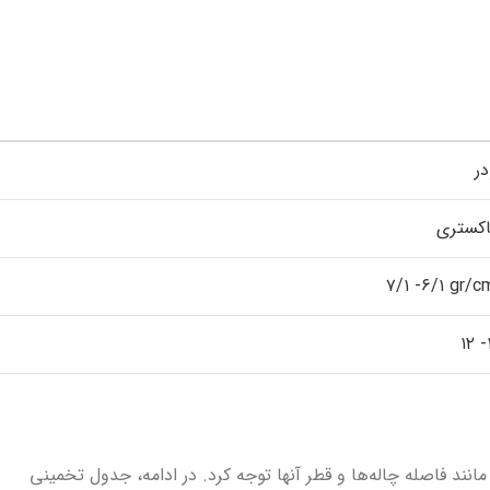
در
کستری
۶/۱- ۷/۱
gr/c
۱
 مانند فاصله چاله‌ها و قطر آنها توجه کرد. در ادامه، جدول تخمینی