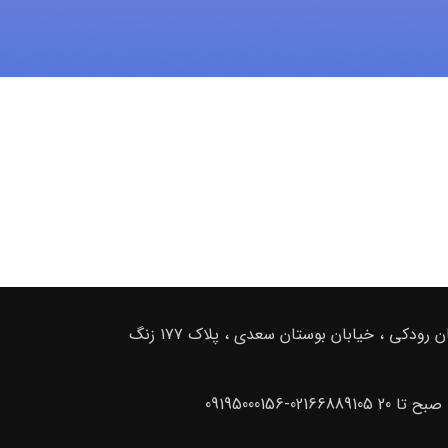
ادرس دفتر فروش : تهران . خیابان امام خمینی ، خیابان رودکی ، خیابان بوستان سعدی ، پلاک ۱۷۷ زنگ