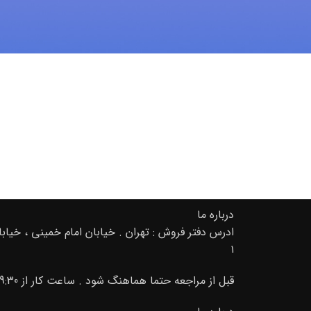
درباره ما
۱
قبل از مراجعه حتما هماهنگ شود . ساعت کار از 9:30 صبح تا 20 02166889105-09195000156