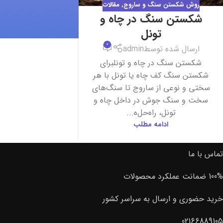
روش شکستن سنگ و ساروج
,
مقالات
شکستن سنگ در چاه و
تونل
0
ارسال شده توسط
admin
شکستن سنگ در چاه و تونلبرای
شکستن سنگ کف چاه یا تونل با هر
سختی و نوعی از ساروج تا سنگ‌های
سخت و سنگ جوش در داخل چاه و
تونل، راه‌حل‌ه...
ادامه مطلب
تماس با ما
100% ضمانت عملکرد محصولات
خرید حضوری و ارسال به سراسر کشور
02166889105