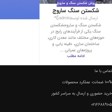
روش شکستن سنگ و ساروج
شکستن سنگ ساروج
ارسال شده توسط
admin
شکستن سنگ و ساروجشکستن
سنگ یکی از فرآیندهای رایج در
حوزه‌های مختلف مانند معدن‌ کاری،
ساختمان ‌سازی، دفینه ‌یابی و
پروژه‌های عمرانی ...
ادامه مطلب
تماس با ما
100% ضمانت عملکرد محصولات
خرید حضوری و ارسال به سراسر کشور
02166889105