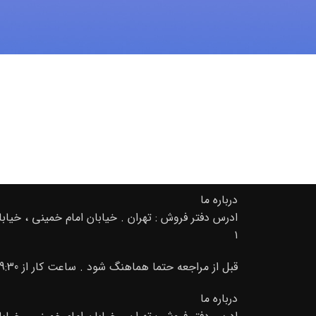
درباره ما
۱
قبل از مراجعه حتما هماهنگ شود . ساعت کار از 9:30 صبح تا 20 02166889105-09195000156
درباره ما