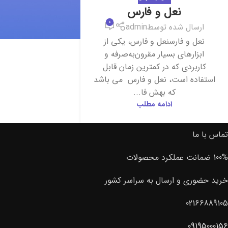
نعل و فارس
0
ارسال شده توسط
admin
نعل و فارسنعل و فارس، یکی از
ابزارهای بسیار مقرون‌به‌صرفه و
کاربردی که در کمترین زمان قابل
استفاده است، نعل و فارس می باشد
که بهش فا...
ادامه مطلب
تماس با ما
100% ضمانت عملکرد محصولات
خرید حضوری و ارسال به سراسر کشور
02166889105
09195000156