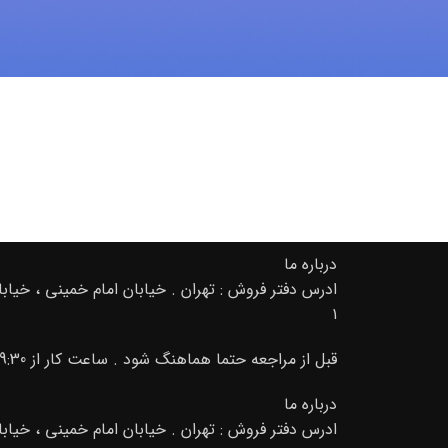
درباره ما
۱
قبل از مراجعه حتما هماهنگ شود . ساعت کار از 9:30 صبح تا 20 02166889105-09195000156
درباره ما