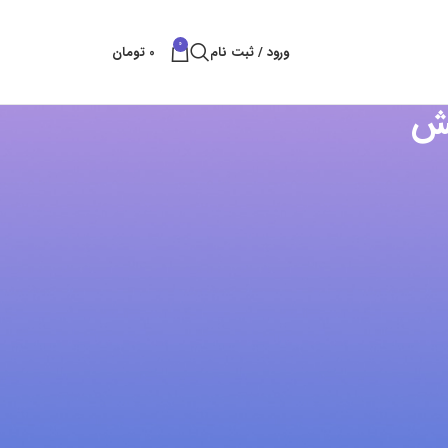
0
ورود / ثبت نام
0
تومان
کش
پست های کتراک
بهترین راه های شکستن سنگ
بهمن 11, 1404
بدون نظر
قلم سایلنت پاور
آبان 25, 1404
بدون نظر
خدمات تخریب سنگ و ساروج
شهریور 8, 1404
بدون نظر