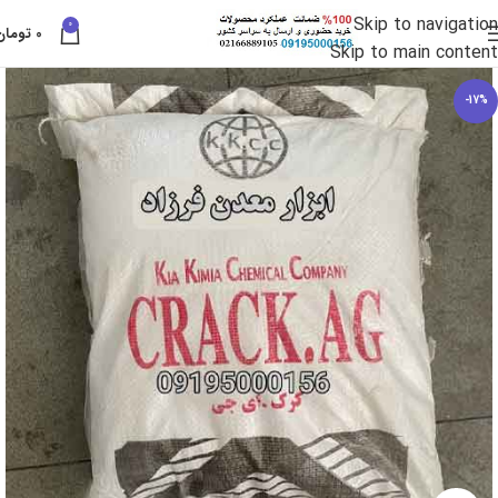
Skip to navigation
0
0
تومان
Skip to main content
-17%