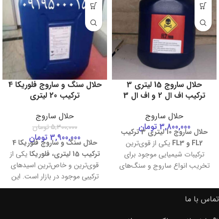
حلال ساروج 15 لیتری 3
حلال سنگ و ساروج فلوریکا 4
ترکیب اف ال 2 و اف ال 3
ترکیب 20 لیتری
حلال ساروج
حلال ساروج
3,800,000
تومان
5,300,000
تومان
حلال ساروج 10 لیتری 3 ترکیب
3,900,000
تومان
حلال سنگ و ساروج فلوریکا 4
FL2 و FL3
یکی از قوی‌ترین
ترکیب 15 لیتری، فلوریکا
یکی از
ترکیبات شیمیایی موجود برای
قوی‌ترین و خاص‌ترین اسیدهای
تخریب انواع ساروج و سنگ‌های
ترکیبی موجود در بازار است. این
آهکی است. این محصول متشکل
محلول با قدرت خورندگی بسیار
از اسید
FL2
و کاتالیزور
FL3
در دو
تماس با ما
بالا، برای تخریب سریع و مؤثر
گالن مجزا ارائه می‌شود که هنگام
سنگ‌های آهکی و ساروج
طراحی
استفاده با هم ترکیب می‌شوند.