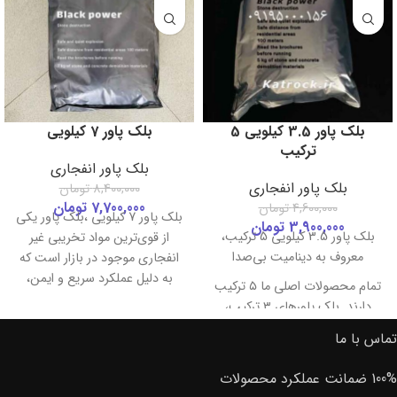
بلک پاور 3.5 کیلویی 5
بلک پاور 7 کیلویی
ترکیب
بلک پاور انفجاری
بلک پاور انفجاری
8,400,000
تومان
7,700,000
تومان
4,600,000
تومان
بلک پاور 7 کیلویی ،بلک پاور یکی
3,900,000
تومان
بلک پاور 3.5 کیلویی 5 ترکیب،
از قوی‌ترین مواد تخریبی غیر
معروف به دینامیت بی‌صدا
انفجاری موجود در بازار است که
به دلیل عملکرد سریع و ایمن،
تمام محصولات اصلی ما ۵ ترکیب
به‌عنوان
دینامیت بی‌صدا
شناخته
دارند. بلک پاورهای ۳ ترکیب،
می‌شود. این محصول با تولید
تقلبی هستند.
تماس با ما
حجم بالای گاز و ایجاد فشار
ارائه این محصول فقط از طریق
لحظه‌ای، سنگ، بتن و ساروج را
ابزار معدن فرزاد
انجام می‌شود و
100% ضمانت عملکرد محصولات
به‌سرعت و بدون انفجار تخریب
هیچ نمایندگی ندارد.