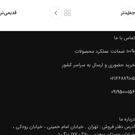
جدیدتر
قدیمی‌تر
تماس با ما
100% ضمانت عملکرد محصولات
خرید حضوری و ارسال به سراسر کشور
02166889105
09195000156
درباره ما
ادرس دفتر فروش : تهران . خیابان امام خمینی ، خیابان رودکی ،
خیابان بوستان سعدی ، پلاک ۱۷۷ زنگ ۱