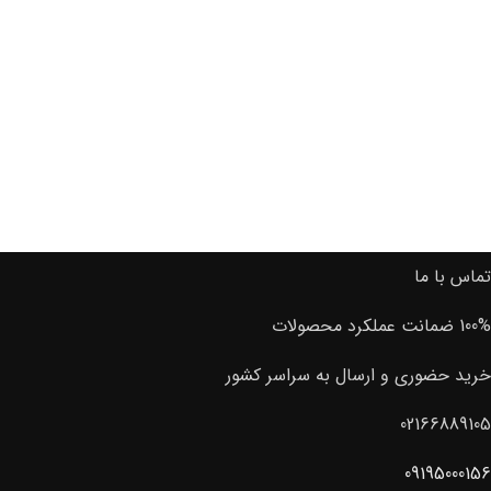
تماس با ما
100% ضمانت عملکرد محصولات
خرید حضوری و ارسال به سراسر کشور
02166889105
09195000156