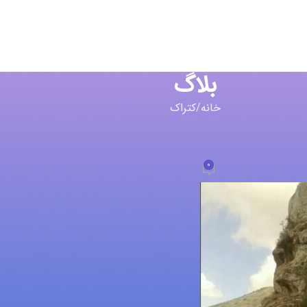
بلاگ
خانه
کتراک
راک
پ ساروج و سنگ
0
a
در فروردین 18, 1401