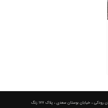
قلم سیاه انفجاری
بلک پاور انفجار بی خطر
ارسال شده توسط
admin
بلک پاور انفجار بی خطر (۵ ترکیب)بهترین جایگزینی که این
روزها وارد بازار شده و دیگر از خطرات استفاده از مواد
آتشباری مثل دینامیت، سی ۴...
ادامه مطلب
ادرس دفتر فروش : تهران . خیابان امام خمینی ، خیابان رودکی ، خیابان بوستان سعدی ، پلاک ۱۷۷ زنگ