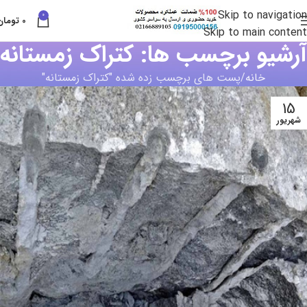
Skip to navigation
0
0
تومان
Skip to main content
آرشیو برچسب ها: کتراک زمستانه
خانه
پست های برچسب زده شده "کتراک زمستانه"
15
شهریور