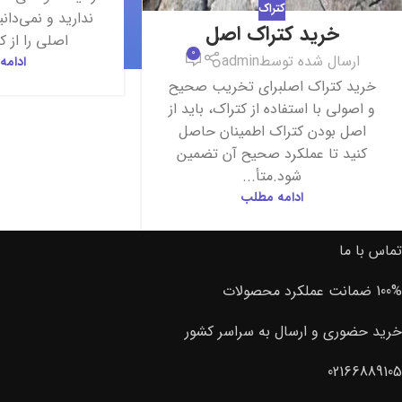
کتراک
ندارید و نمی‌دان
خرید کتراک اصل
اصلی را از ک
0
ارسال شده توسط
admin
ادامه
خرید کتراک اصلبرای تخریب صحیح
و اصولی با استفاده از کتراک، باید از
اصل بودن کتراک اطمینان حاصل
کنید تا عملکرد صحیح آن تضمین
شود.متأ...
ادامه مطلب
تماس با ما
100% ضمانت عملکرد محصولات
خرید حضوری و ارسال به سراسر کشور
02166889105