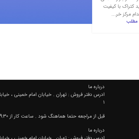
ید کتراک با کیفیت
دام مرکز خر...
 مطلب
درباره ما
۱
قبل از مراجعه حتما هماهنگ شود . ساعت کار از 9:30 صبح تا 20 02166889105-09195000156
درباره ما