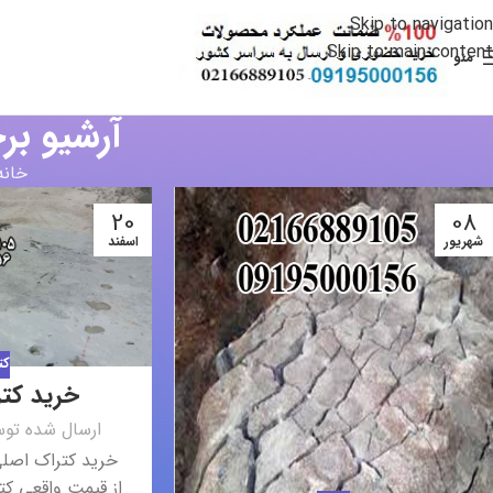
Skip to navigation
Skip to main content
منو
آرشیو بر
خانه
20
08
شهریور
اسفند
کت
خرید کت
ارسال شده تو
خرید کتراک اصلی
از قیمت واقعی کتر