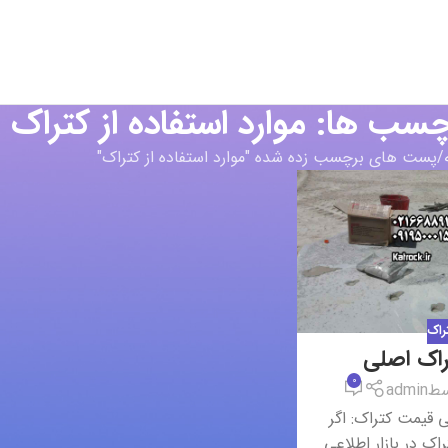
چسب ها: موارد استفاده از کتراک
پست های برچسب زده شده "موارد استفاده از کتراک"
راک
راک اصلی
0
سط
admin
 قیمت کتراک: اگر
اک در بازار اطلاعی